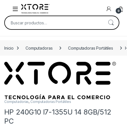
Skip to navigation
Skip to content
0
Buscar por:
Inicio
Computadoras
Computadoras Portátiles
Computadoras
,
Computadoras Portátiles
HP 240G10 I7-1355U 14 8GB/512
PC