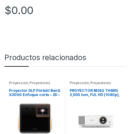
$
0.00
Productos relacionados
Proyección
,
Proyectores
Proyección
,
Proyectores
Proyector DLP Pórtatil BenQ
PROYECTOR BENQ TH685i
X300G Enfoque corto – 3D –
3,500 lum, FUL HD (1080p),
16:9 – Hig Dynamic Range
DLP, Cont 10,000:1,
(Alto rango dinámico, HDR)
Lámpara 297W hasta
– Frontal – 2160p –
15,000 horas, Zoom 1.3x,
20000Hora(s) Normal
HDMI 2.0 x 2, USB Tipo A,
Mode – 30000Hora(s)
5W x 1, Android TV dongle
Economy Mode –
PROYECTOR SMART TH685I
600,000:1 – 2000lm – HDMI
PARATEATRO EN CASA DE
– USB – LAN inalámbrica –
3500 LUM FUL HD
Bluetooth – Juegos