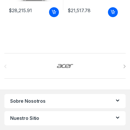
PROYECTOR GAMING
X300G 2000 LUM4K UHD
$
28,215.91
$
21,517.78
3840X2160
Brands Carousel
Sobre Nosotros
Nuestro Sitio