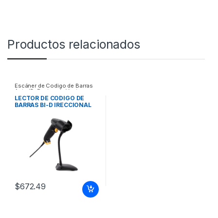
Productos relacionados
Escáner de Codigo de Barras
Auto ID
,
Puntos de Venta y
Códigos de Barra
LECTOR DE CODIGO DE
BARRAS BI-D IRECCIONAL
1D UPC ALAMB USB 100/S G
$
672.49