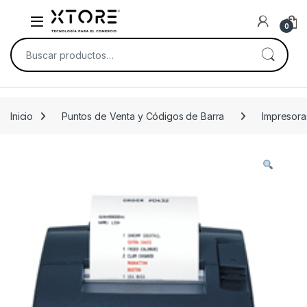
Skip to navigation
Skip to content
0
Buscar por:
Inicio
Puntos de Venta y Códigos de Barra
Impresor