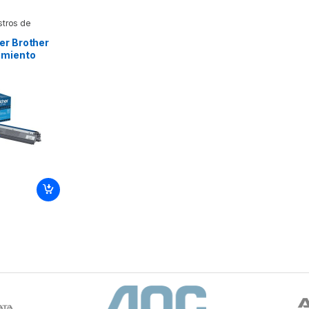
stros de
er Brother
imiento
nico –
amente –
TONER CYAN
NDIMIENTO