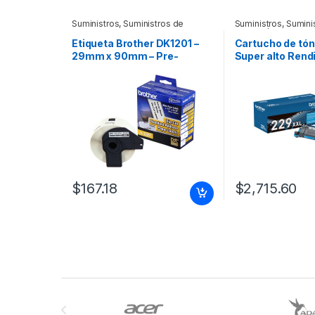
Suministros
,
Suministros de
Suministros
,
Sumini
Oficina
Impresión
Etiqueta Brother DK1201 –
Cartucho de tón
29mm x 90mm – Pre-
Super alto Rend
Cortada ROLLO DE 400
Láser – Azul ciá
Original – 1 Sol
4000 Páginas 
ULTRA ALTORE
4000 PAGINAS
$
167.18
$
2,715.60
Brands Carousel