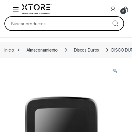
Skip to navigation
Skip to content
0
Buscar por:
Inicio
Almacenamiento
Discos Duros
DISCO DU