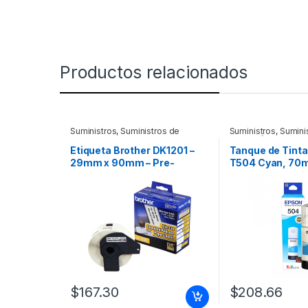
Productos relacionados
Suministros
,
Suministros de
Suministros
,
Sumini
Oficina
Impresión
Etiqueta Brother DK1201 –
Tanque de Tint
29mm x 90mm – Pre-
T504 Cyan, 70m
Cortada ROLLO DE 400
PARA L4150 Y L
$
167.30
$
208.66