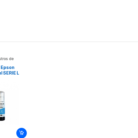
stros de
a Epson
l SERIE L
4160