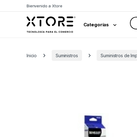
Skip to navigation
Skip to content
Bienvenido a Xtore
Sea
Categorías
Inicio
Suministros
Suministros de Im