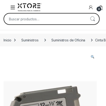
Skip to navigation
Skip to content
0
Buscar por:
Inicio
Suministros
Suministros de Oficina
Cinta 