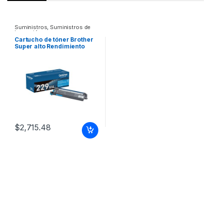
Suministros
,
Suministros de
Impresión
Cartucho de tóner Brother
Super alto Rendimiento
Láser – Azul ciánico –
Original – 1 Solamente –
4000 Páginas TONER CYAN
ULTRA ALTORENDIMIENTO
4000 PAGINAS
$
2,715.48