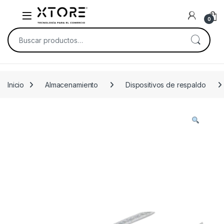
Skip to navigation
Skip to content
0
Buscar por:
Inicio
Almacenamiento
Dispositivos de respaldo