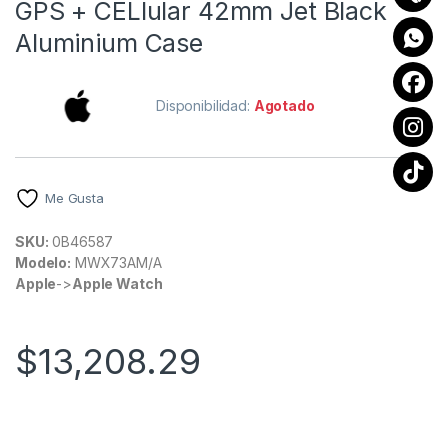
GPS + CELlular 42mm Jet Black
Aluminium Case
Disponibilidad:
Agotado
Me Gusta
SKU:
0B46587
Modelo:
MWX73AM/A
Apple
->
Apple Watch
$
13,208.29