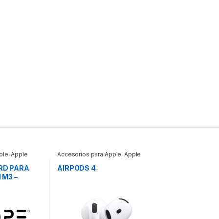
ple
,
Apple
Accesorios para Apple
,
Apple
RD PARA
AIRPODS 4
 M3 –
BLANCO
RD PARA
M3 – Espanol