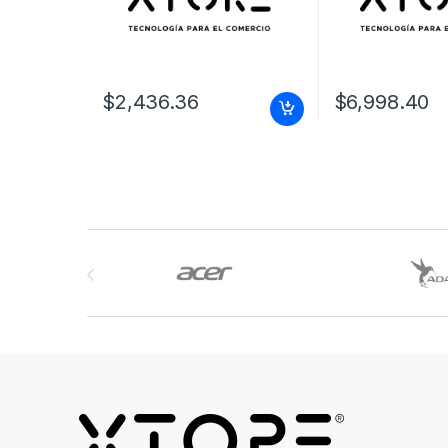
$
2,436.36
$
6,998.40
Brands Carousel