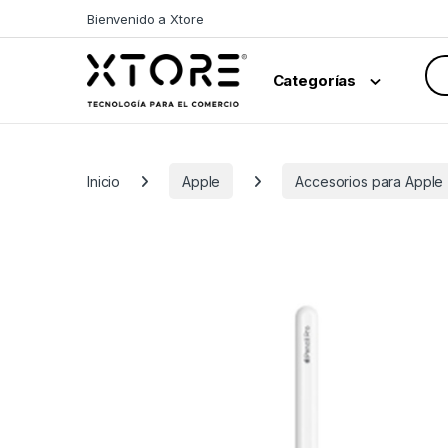
Skip to navigation
Skip to content
Bienvenido a Xtore
Sea
Categorías
Inicio
Apple
Accesorios para Apple