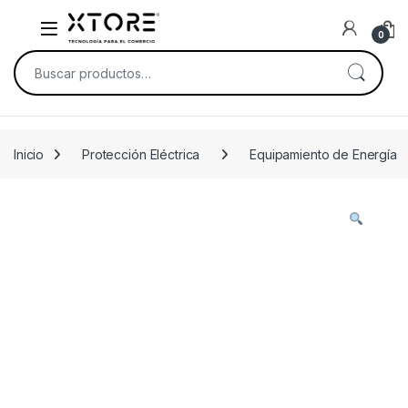
Skip to navigation
Skip to content
0
Buscar por:
Inicio
Protección Eléctrica
Equipamiento de Energía