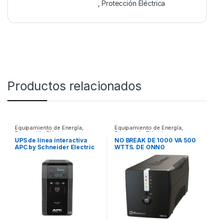
,
Protección Eléctrica
Productos relacionados
Equipamiento de Energía
,
Equipamiento de Energía
,
Protección Eléctrica
Protección Eléctrica
UPS de línea interactiva
NO BREAK DE 1000 VA 500
APC by Schneider Electric
WTTS. DE ONNO
Back-UPS Pro –
1.10kVA/600W – Torre –
16Hora(s) Recharge –
4.10Minuto(s) Stand-by –
120 V AC Entrada – 120 V AC
Salida – 10 x NEMA 5-15R, 2
x USB Receptacle(s) APC
BACK-UPS BR 1100VA 120 V
.