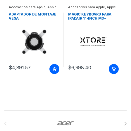
Accesorios para Apple
,
Apple
Accesorios para Apple
,
Apple
ADAPTADOR DE MONTAJE
MAGIC KEYBOARD PARA
VESA
IPADAIR 11-INCH M3 –
ESPANOL LA – BLANCO
MAGIC KEYBOARD PARA
IPADAIR11-inch M3 –
Espanol LA – Blanco
$
4,891.57
$
6,998.40
Brands Carousel