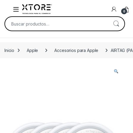
Skip to navigation
Skip to content
0
Buscar por:
Inicio
Apple
Accesorios para Apple
AIRTAG (PA