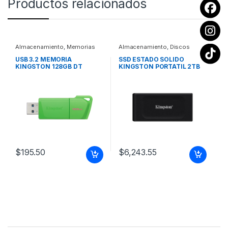
Productos relacionados
Almacenamiento
,
Memorias
Almacenamiento
,
Discos
Flash
Duros
USB 3.2 MEMORIA
SSD ESTADO SOLIDO
KINGSTON 128GB DT
KINGSTON PORTATIL 2TB
EXODIAM VERDE NEON
XS1000 USB 3.2 GEN 2
$
195.50
$
6,243.55