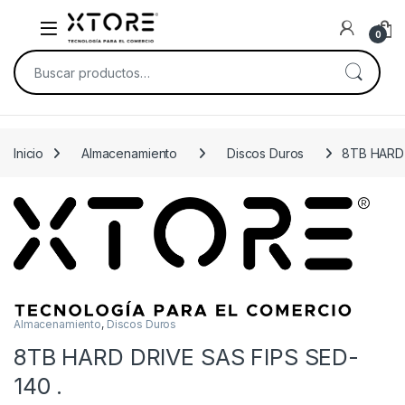
Skip to navigation
Skip to content
0
Buscar por:
Inicio
Almacenamiento
Discos Duros
8TB HARD 
Almacenamiento
,
Discos Duros
8TB HARD DRIVE SAS FIPS SED-
140 .