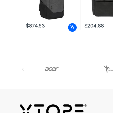
$
874.63
$
204.88
Brands Carousel